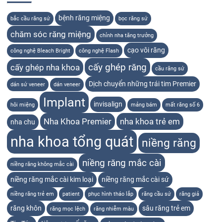
bệnh răng miệng
bắc cầu răng sứ
bọc răng sứ
chăm sóc răng miệng
chỉnh nha tăng trưởng
cạo vôi răng
công nghệ Bleach Bright
công nghệ Flash
cấy ghép răng
cấy ghép nha khoa
cầu răng sứ
Dịch chuyển những trái tim Premier
dán sứ veneer
dán veneer
Implant
invisalign
hôi miệng
mảng bám
mất răng số 6
Nha Khoa Premier
nha khoa trẻ em
nha chu
nha khoa tổng quát
niềng răng
niềng răng mắc cài
niềng răng không mắc cài
niềng răng mắc cài kim loại
niềng răng mắc cài sứ
niềng răng trẻ em
patient
phục hình tháo lắp
răng cầu sứ
răng giả
răng khôn
sâu răng trẻ em
răng mọc lệch
răng nhiễm màu