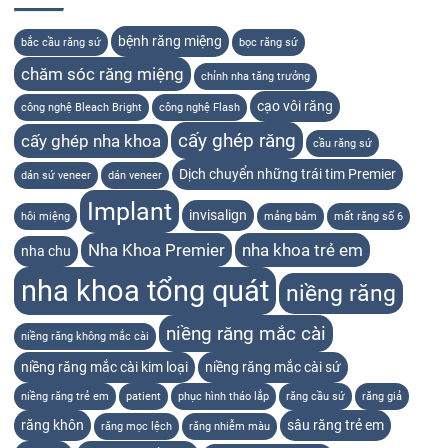
bệnh răng miệng
bắc cầu răng sứ
bọc răng sứ
chăm sóc răng miệng
chỉnh nha tăng trưởng
cạo vôi răng
công nghệ Bleach Bright
công nghệ Flash
cấy ghép răng
cấy ghép nha khoa
cầu răng sứ
Dịch chuyển những trái tim Premier
dán sứ veneer
dán veneer
Implant
invisalign
hôi miệng
mảng bám
mất răng số 6
Nha Khoa Premier
nha khoa trẻ em
nha chu
nha khoa tổng quát
niềng răng
niềng răng mắc cài
niềng răng không mắc cài
niềng răng mắc cài kim loại
niềng răng mắc cài sứ
niềng răng trẻ em
patient
phục hình tháo lắp
răng cầu sứ
răng giả
răng khôn
sâu răng trẻ em
răng mọc lệch
răng nhiễm màu