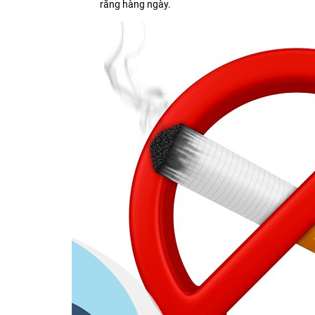
răng hàng ngày.