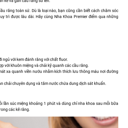
ận kề và gắn cầu răng sứ lên.
 cầu răng toàn sứ. Dù là loại nào, bạn cũng cần biết cách chăm sóc
duy trì được lâu dài. Hãy cùng
Nha Khoa Premier
điểm qua những
i ngủ với kem đánh răng với chất fluor.
p với khuôn miệng và chải kỹ quanh các cầu răng.
mát xa quanh viền nướu nhằm kích thích lưu thông máu nơi đường
àn chải chuyên dụng và tăm nước chứa dung dịch sát khuẩn.
i lần súc miệng khoảng 1 phút và dùng chỉ nha khoa sau mỗi bữa
rong các kẽ răng.