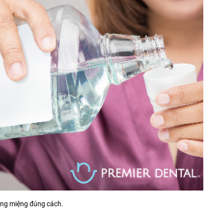
ăng miệng đúng cách.