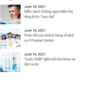
June 18, 2021
Điểm danh những nguy hiểm khi
răng khôn “mọc dại”
June 18, 2021
Phản hồi của khách hàng về dịch
vụ ở Premier Dental
June 16, 2021
“Cuộc chiến” giữa chỉ nha khoa và
tăm nước