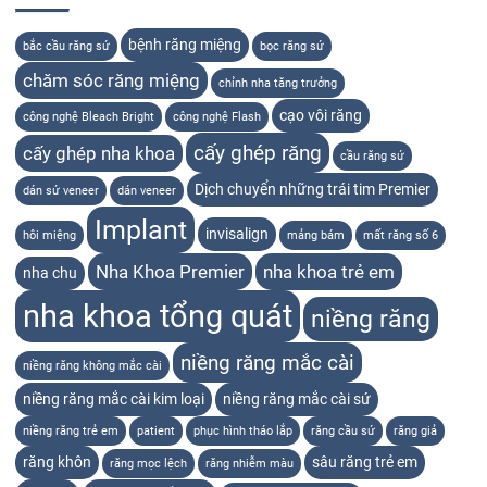
bệnh răng miệng
bắc cầu răng sứ
bọc răng sứ
chăm sóc răng miệng
chỉnh nha tăng trưởng
cạo vôi răng
công nghệ Bleach Bright
công nghệ Flash
cấy ghép răng
cấy ghép nha khoa
cầu răng sứ
Dịch chuyển những trái tim Premier
dán sứ veneer
dán veneer
Implant
invisalign
hôi miệng
mảng bám
mất răng số 6
Nha Khoa Premier
nha khoa trẻ em
nha chu
nha khoa tổng quát
niềng răng
niềng răng mắc cài
niềng răng không mắc cài
niềng răng mắc cài kim loại
niềng răng mắc cài sứ
niềng răng trẻ em
patient
phục hình tháo lắp
răng cầu sứ
răng giả
răng khôn
sâu răng trẻ em
răng mọc lệch
răng nhiễm màu