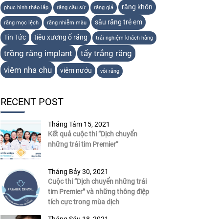
răng khôn
phục hình tháo lắp
răng cầu sứ
răng giả
sâu răng trẻ em
răng mọc lệch
răng nhiễm màu
Tin Tức
tiêu xương ổ răng
trải nghiệm khách hàng
trồng răng implant
tẩy trắng răng
viêm nha chu
viêm nướu
vôi răng
RECENT POST
Tháng Tám 15, 2021
Kết quả cuộc thi “Dịch chuyển
những trái tim Premier”
Tháng Bảy 30, 2021
Cuộc thi “Dịch chuyển những trái
tim Premier” và những thông điệp
tích cực trong mùa dịch