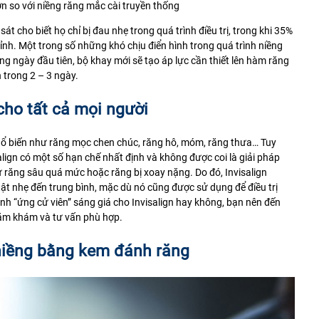
hơn so với niềng răng mắc cài truyền thống
 cho biết họ chỉ bị đau nhẹ trong quá trình điều trị, trong khi 35%
ỉnh. Một trong số những khó chịu điển hình trong quá trình niềng
ong ngày đầu tiên, bộ khay mới sẽ tạo áp lực cần thiết lên hàm răng
 trong 2 – 3 ngày.
cho tất cả mọi người
 phổ biến như răng mọc chen chúc, răng hô, móm, răng thưa… Tuy
align có một số hạn chế nhất định và không được coi là giải pháp
ư răng sâu quá mức hoặc răng bị xoay nặng. Do đó, Invisalign
ật nhẹ đến trung bình, mặc dù nó cũng được sử dụng để điều trị
nh “ứng cử viên” sáng giá cho Invisalign hay không, bạn nên đến
ăm khám và tư vấn phù hợp.
niềng bằng kem đánh răng