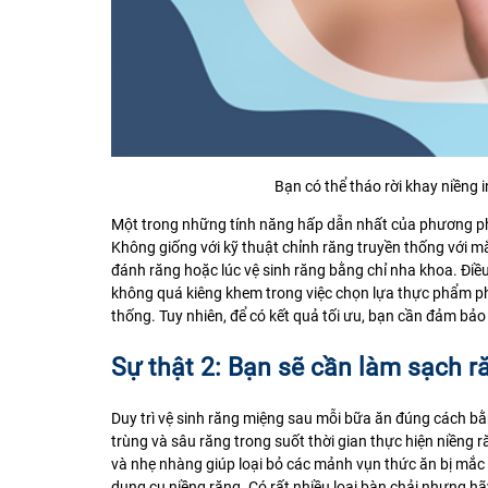
Bạn có thể tháo rời khay niềng 
Một trong những tính năng hấp dẫn nhất của phương pháp
Không giống với kỹ thuật chỉnh răng truyền thống với mắ
đánh răng hoặc lúc vệ sinh răng bằng chỉ nha khoa. Điề
không quá kiêng khem trong việc chọn lựa thực phẩm p
thống. Tuy nhiên, để có kết quả tối ưu, bạn cần đảm bảo 
Sự thật 2: Bạn sẽ cần làm sạch 
Duy trì vệ sinh răng miệng sau mỗi bữa ăn đúng cách b
trùng và sâu răng trong suốt thời gian thực hiện niềng 
và nhẹ nhàng giúp loại bỏ các mảnh vụn thức ăn bị mắc 
dụng cụ niềng răng. Có rất nhiều loại bàn chải nhưng h