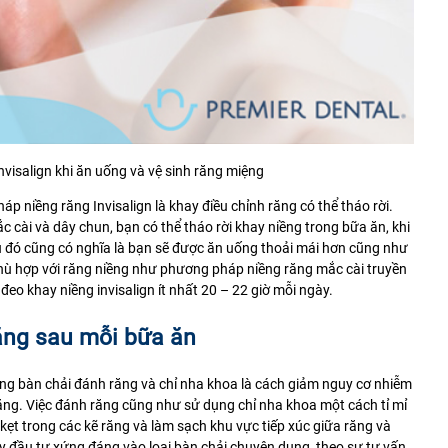
invisalign khi ăn uống và vệ sinh răng miệng
 niềng răng Invisalign là khay điều chỉnh răng có thể tháo rời.
c cài và dây chun, bạn có thể tháo rời khay niềng trong bữa ăn, khi
u đó cũng có nghĩa là bạn sẽ được ăn uống thoải mái hơn cũng như
hù hợp với răng niềng như phương pháp niềng răng mắc cài truyền
đeo khay niềng invisalign ít nhất 20 – 22 giờ mỗi ngày.
răng sau mỗi bữa ăn
ằng bàn chải đánh răng và chỉ nha khoa là cách giảm nguy cơ nhiễm
răng. Việc đánh răng cũng như sử dụng chỉ nha khoa một cách tỉ mỉ
kẹt trong các kẽ răng và làm sạch khu vực tiếp xúc giữa răng và
ãy đầu tư xứng đáng vào loại bàn chải chuyên dụng, theo sự tư vấn