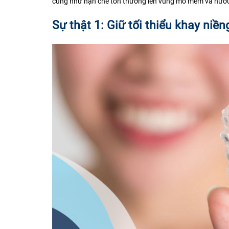
cũng như hạn chế tổn thương lên vùng mô mềm và nướu 
Sự thật 1: Giữ tối thiểu khay niền