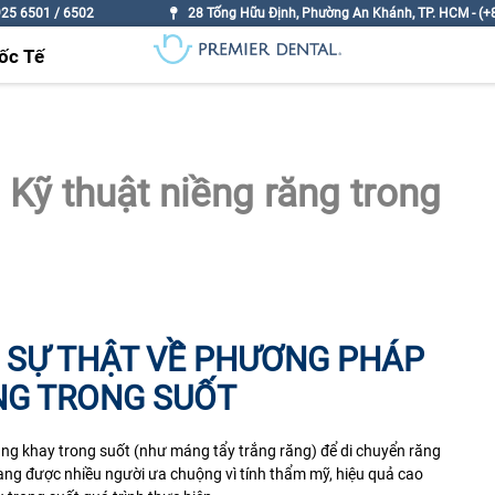
925 6501 / 6502
28 Tống Hữu Định, Phường An Khánh, TP. HCM - (+8
ốc Tế
– Kỹ thuật niềng răng trong
G SỰ THẬT VỀ PHƯƠNG PHÁP
NG TRONG SUỐT
dụng khay trong suốt (như
máng tẩy trắng răng
) để di chuyển răng
ang được nhiều người ưa chuộng vì tính thẩm mỹ, hiệu quả cao