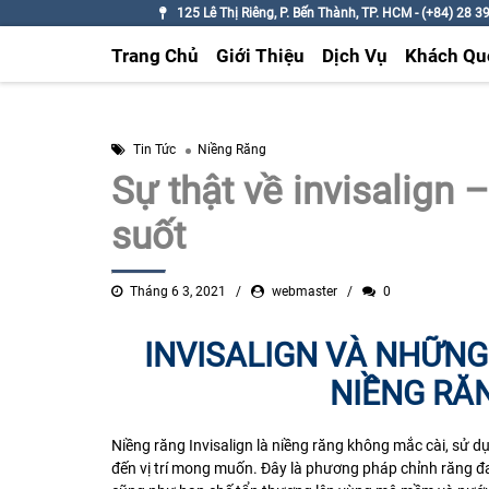
125 Lê Thị Riêng, P. Bến Thành, TP. HCM - (+84) 28 3
Trang Chủ
Giới Thiệu
Dịch Vụ
Khách Qu
Tin Tức
Niềng Răng
Sự thật về invisalign 
suốt
Tháng 6 3, 2021
webmaster
0
INVISALIGN VÀ NHỮN
NIỀNG RĂ
Niềng răng Invisalign là niềng răng không mắc cài, sử 
đến vị trí mong muốn. Đây là phương pháp chỉnh răng đ