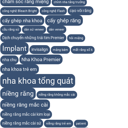
chăm sóc răng miệng
chỉnh nha tăng trưởng
cạo vôi răng
công nghệ Bleach Bright
công nghệ Flash
cấy ghép răng
cấy ghép nha khoa
cầu răng sứ
dán sứ veneer
dán veneer
Dịch chuyển những trái tim Premier
hôi miệng
Implant
invisalign
mảng bám
mất răng số 6
Nha Khoa Premier
nha chu
nha khoa trẻ em
nha khoa tổng quát
niềng răng
niềng răng không mắc cài
niềng răng mắc cài
niềng răng mắc cài kim loại
niềng răng mắc cài sứ
niềng răng trẻ em
patient