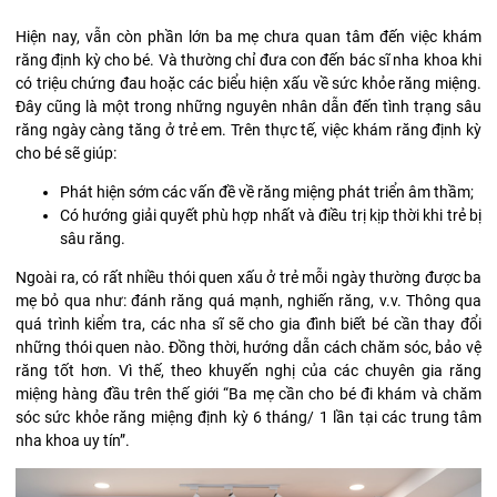
Hiện nay, vẫn còn phần lớn ba mẹ chưa quan tâm đến việc khám
răng định kỳ cho bé. Và thường chỉ đưa con đến bác sĩ nha khoa khi
có triệu chứng đau hoặc các biểu hiện xấu về sức khỏe răng miệng.
Đây cũng là một trong những nguyên nhân dẫn đến tình trạng sâu
răng ngày càng tăng ở trẻ em. Trên thực tế, việc khám răng định kỳ
cho bé sẽ giúp:
Phát hiện sớm các vấn đề về răng miệng phát triển âm thầm;
Có hướng giải quyết phù hợp nhất và điều trị kịp thời khi trẻ bị
sâu răng.
Ngoài ra, có rất nhiều thói quen xấu ở trẻ mỗi ngày thường được ba
mẹ bỏ qua như: đánh răng quá mạnh, nghiến răng, v.v. Thông qua
quá trình kiểm tra, các nha sĩ sẽ cho gia đình biết bé cần thay đổi
những thói quen nào. Đồng thời, hướng dẫn cách chăm sóc, bảo vệ
răng tốt hơn. Vì thế, theo khuyến nghị của các chuyên gia răng
miệng hàng đầu trên thế giới “Ba mẹ cần cho bé đi khám và chăm
sóc sức khỏe răng miệng định kỳ 6 tháng/ 1 lần tại các trung tâm
nha khoa uy tín”.