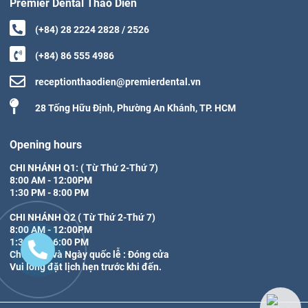
Premier Dental Thao Dien
(+84) 28 2224 2828 / 2526
(+84) 86 555 4986
receptionthaodien@premierdental.vn
28 Tống Hữu Định, Phường An Khánh, TP. HCM
Opening hours
CHI NHÁNH Q1: ( Từ Thứ 2-Thứ 7)

8:00 AM - 12:00PM

1:30 PM - 8:00 PM

CHI NHÁNH Q2 ( Từ Thứ 2-Thứ 7)

8:00 AM - 12:00PM

1:30 PM - 6:00 PM

Chủ Nhật và Ngày quốc lễ : Đóng cửa 

Vui lòng đặt lịch hẹn trước khi đến.