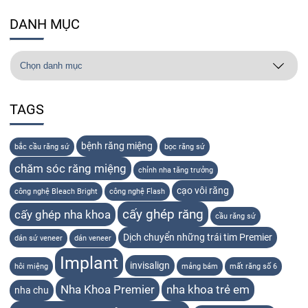
DANH MỤC
TAGS
bệnh răng miệng
bắc cầu răng sứ
bọc răng sứ
chăm sóc răng miệng
chỉnh nha tăng trưởng
cạo vôi răng
công nghệ Bleach Bright
công nghệ Flash
cấy ghép răng
cấy ghép nha khoa
cầu răng sứ
Dịch chuyển những trái tim Premier
dán sứ veneer
dán veneer
Implant
invisalign
hôi miệng
mảng bám
mất răng số 6
Nha Khoa Premier
nha khoa trẻ em
nha chu