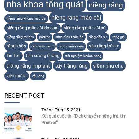
nha khoa tổng quát
niềng răng
niềng răng mắc cài
niềng răng không mắc cài
niềng răng mắc cài kim loại
niềng răng mắc cài sứ
niềng răng trẻ em
patient
phục hình tháo lắp
răng cầu sứ
răng giả
răng khôn
sâu răng trẻ em
răng mọc lệch
răng nhiễm màu
Tin Tức
tiêu xương ổ răng
trải nghiệm khách hàng
trồng răng implant
tẩy trắng răng
viêm nha chu
viêm nướu
vôi răng
RECENT POST
Tháng Tám 15, 2021
Kết quả cuộc thi “Dịch chuyển những trái tim
Premier”