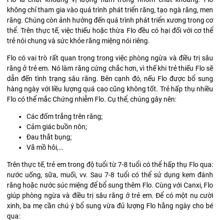
không chỉ tham gia vào quá trình phát triển răng, tạo ngà răng, men
răng. Chúng còn ảnh hưởng đến quá trình phát triển xương trong cơ
thể. Trên thực tế, việc thiếu hoặc thừa Flo đều có hại đối với cơ thể
trẻ nói chung và sức khỏe răng miệng nói riêng.
Flo có vai trò rất quan trọng trong việc phòng ngừa và điều trị sâu
răng ở trẻ em. Nó làm răng cứng chắc hơn, vì thế khi trẻ thiếu Flo sẽ
dẫn đến tình trạng sâu răng. Bên cạnh đó, nếu Flo được bổ sung
hàng ngày với liều lượng quá cao cũng không tốt. Trẻ hấp thụ nhiều
Flo có thể mắc Chứng nhiễm Flo. Cụ thể, chúng gây nên:
Các đốm trắng trên răng;
Cảm giác buồn nôn;
Đau thắt bụng;
Vã mồ hôi,…
Trên thực tế, trẻ em trong độ tuổi từ 7-8 tuổi có thể hấp thụ Flo qua:
nước uống, sữa, muối, vv. Sau 7-8 tuổi có thể sử dụng kem đánh
răng hoặc nước súc miệng để bổ sung thêm Flo. Cùng với Canxi, Flo
giúp phòng ngừa và điều trị sâu răng ở trẻ em. Để có một nụ cười
xinh, ba mẹ cần chú ý bổ sung vừa đủ lượng Flo hằng ngày cho bé
qua: