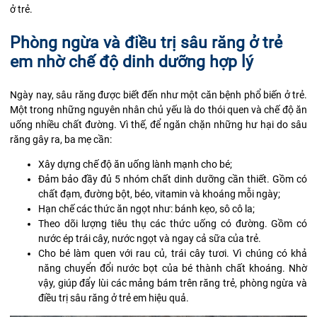
ở trẻ.
Phòng ngừa và điều trị sâu răng ở trẻ
em nhờ chế độ dinh dưỡng hợp lý
Ngày nay, sâu răng được biết đến như một căn bệnh phổ biến ở trẻ.
Một trong những nguyên nhân chủ yếu là do thói quen và chế độ ăn
uống nhiều chất đường. Vì thế, để ngăn chặn những hư hại do sâu
răng gây ra, ba mẹ cần:
Xây dựng chế độ ăn uống lành mạnh cho bé;
Đảm bảo đầy đủ 5 nhóm chất dinh dưỡng cần thiết. Gồm có
chất đạm, đường bột, béo,
vitamin
và khoáng mỗi ngày;
Hạn chế các thức ăn ngọt như: bánh kẹo, sô cô la;
Theo dõi lượng tiêu thụ các thức uống có đường. Gồm có
nước ép trái cây, nước ngọt và ngay cả sữa của trẻ.
Cho bé làm quen với rau củ, trái cây tươi. Vì chúng có khả
năng chuyển đổi nước bọt của bé thành chất khoáng. Nhờ
vậy, giúp đẩy lùi các mảng bám trên răng trẻ, phòng ngừa và
điều trị sâu răng ở trẻ em hiệu quả.