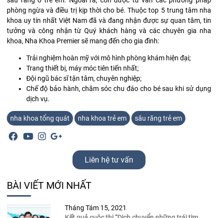
sâu răng ở trẻ em. Ngoài ra, còn được tư vấn các phương pháp
phòng ngừa và điều trị kịp thời cho bé. Thuộc top 5 trung tâm nha
khoa uy tín nhất Việt Nam đã và đang nhận được sự quan tâm, tin
tưởng và công nhận từ Quý khách hàng và các chuyên gia nha
khoa, Nha Khoa Premier sẽ mang đến cho gia đình:
Trải nghiệm hoàn mỹ với mô hình phòng khám hiện đại;
Trang thiết bị, máy móc tiên tiến nhất;
Đội ngũ bác sĩ tận tâm, chuyên nghiệp;
Chế độ bảo hành, chăm sóc chu đáo cho bé sau khi sử dụng
dịch vụ.
nha khoa tổng quát
nha khoa trẻ em
sâu răng trẻ em
Liên hệ tư vấn
BÀI VIẾT MỚI NHẤT
Tháng Tám 15, 2021
Kết quả cuộc thi “Dịch chuyển những trái tim