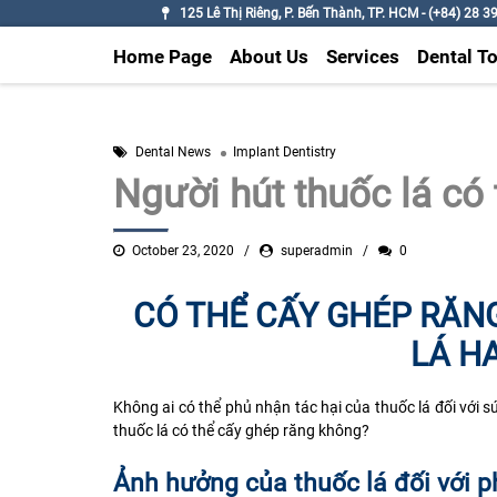
125 Lê Thị Riêng, P. Bến Thành, TP. HCM - (+84) 28 3
Home Page
About Us
Services
Dental T
Dental News
Implant Dentistry
Người hút thuốc lá có
October 23, 2020
superadmin
0
CÓ THỂ CẤY GHÉP RĂN
LÁ H
Không ai có thể phủ nhận tác hại của thuốc lá đối với 
thuốc lá có thể cấy ghép răng không?
Ảnh hưởng của thuốc lá đối với p