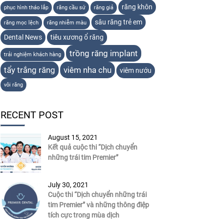
răng khôn
phục hình tháo lắp
răng cầu sứ
răng giả
sâu răng trẻ em
răng mọc lệch
răng nhiễm màu
Dental News
tiêu xương ổ răng
trồng răng implant
trải nghiệm khách hàng
tẩy trắng răng
viêm nha chu
viêm nướu
vôi răng
RECENT POST
August 15, 2021
Kết quả cuộc thi “Dịch chuyển
những trái tim Premier”
July 30, 2021
Cuộc thi “Dịch chuyển những trái
tim Premier” và những thông điệp
tích cực trong mùa dịch