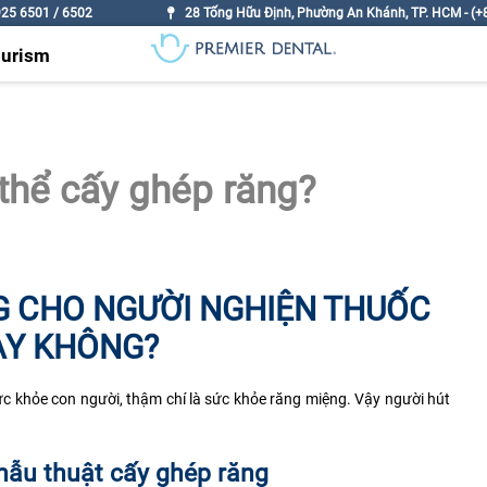
925 6501 / 6502
28 Tống Hữu Định, Phường An Khánh, TP. HCM - (+8
ourism
 thể cấy ghép răng?
G CHO NGƯỜI NGHIỆN THUỐC
AY KHÔNG?
sức khỏe con người, thậm chí là sức khỏe răng miệng. Vậy người hút
hẫu thuật cấy ghép răng