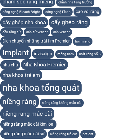
chăm sóc răng miệng
chỉnh nha tăng trưởng
cạo vôi răng
công nghệ Bleach Bright
công nghệ Flash
cấy ghép răng
cấy ghép nha khoa
cầu răng sứ
dán sứ veneer
dán veneer
Dịch chuyển những trái tim Premier
hôi miệng
Implant
invisalign
mảng bám
mất răng số 6
Nha Khoa Premier
nha chu
nha khoa trẻ em
nha khoa tổng quát
niềng răng
niềng răng không mắc cài
niềng răng mắc cài
niềng răng mắc cài kim loại
niềng răng mắc cài sứ
niềng răng trẻ em
patient