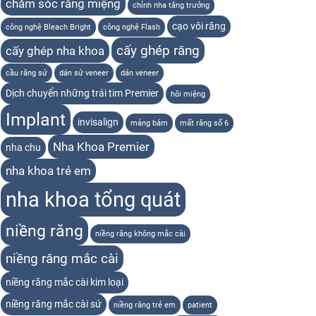
chăm sóc răng miệng
chỉnh nha tăng trưởng
cạo vôi răng
công nghệ Bleach Bright
công nghệ Flash
cấy ghép răng
cấy ghép nha khoa
cầu răng sứ
dán sứ veneer
dán veneer
Dịch chuyển những trái tim Premier
hôi miệng
Implant
invisalign
mảng bám
mất răng số 6
Nha Khoa Premier
nha chu
nha khoa trẻ em
nha khoa tổng quát
niềng răng
niềng răng không mắc cài
niềng răng mắc cài
niềng răng mắc cài kim loại
niềng răng mắc cài sứ
niềng răng trẻ em
patient