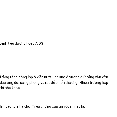
bệnh tiểu đường
hoặc
AIDS
:
i răng răng đóng lớp ở viền nướu, nhưng ổ xương giữ răng vẫn còn
t đầu ửng đỏ, sưng phồng và rất dễ bị tổn thương. Nhiều trường hợp
chỉ nha khoa.
n vào túi nha chu. Triệu chứng của giai đoạn này là: