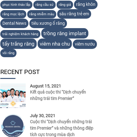
răng khôn
phục hình tháo lắp
răng cầu sứ
răng giả
sâu răng trẻ em
răng mọc lệch
răng nhiễm màu
Dental News
tiêu xương ổ răng
trồng răng implant
trải nghiệm khách hàng
tẩy trắng răng
viêm nha chu
viêm nướu
vôi răng
RECENT POST
August 15, 2021
Kết quả cuộc thi “Dịch chuyển
những trái tim Premier”
July 30, 2021
Cuộc thi “Dịch chuyển những trái
tim Premier” và những thông điệp
tích cực trong mùa dịch