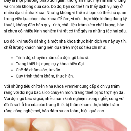
Đây là một phương pháp đơn giản, thời gian thực hiện nhanh chóng
và chi phí không quá cao. Do đó, bạn có thể tìm thấy dịch vụ này ở
nhiều địa chỉ nha khoa. Nhưng không vì thế mà bạn có thể chủ quan
trong việc lựa chọn nha khoa để làm, vì nếu thực hiện không đúng kỹ
thuật, không đảo bảo quy trình, chất liệu trám kém chất lượng, bác
sĩ chưa có nhiều kinh nghiệm thì rất có thể gây ra những tác hại xấu.
Do đó, khi muốn đánh giá một nha khoa thực hiện dịch vụ này uy tín,
chất lượng khách hàng nên dựa trên một số tiêu chí như:
Trình độ, chuyên môn của đội ngũ bác sĩ.
Trang thiết bị, dụng cụ y khoa hiện đại.
Chế độ chăm sóc, tư vấn.
Quy trình thăm khám, thực hiện.
Với những tiêu chí trên Nha Khoa Premier cung cấp dịch vụ trám
răng với đội ngũ bác sĩ có chuyên môn, trang thiết bị hỗ trợ hiện đại.
Với đội ngũ bác sĩ giỏi, nhiều năm kinh nghiệm trong nghề, cùng với
đó là sự hỗ trợ của các trang thiết bị thăm khám, thực hiện trám
răng công nghệ mới, bảo đảm sự an toàn , hiệu quả cao.