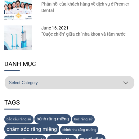
Phản hồi của khách hàng về dịch vụ ở Premier
Dental
June 16, 2021
“Cuộc chiến” giữa chỉ nha khoa và tăm nước
DANH MỤC
TAGS
bệnh răng miệng
bắc cầu răng sứ
bọc răng sứ
chăm sóc răng miệng
chỉnh nha tăng trưởng