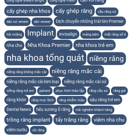
cạo vôi răng
công nghệ Bleach Bright
công nghệ Flash
cấy ghép răng
cấy ghép nha khoa
cầu răng sứ
Dịch chuyển những trái tim Premier
dán sứ veneer
dán veneer
Implant
invisalign
hôi miệng
mảng bám
mất răng số 6
Nha Khoa Premier
nha khoa trẻ em
nha chu
nha khoa tổng quát
niềng răng
niềng răng mắc cài
niềng răng không mắc cài
niềng răng mắc cài kim loại
niềng răng mắc cài sứ
niềng răng trẻ em
patient
phục hình tháo lắp
răng cầu sứ
răng giả
răng khôn
sâu răng trẻ em
răng mọc lệch
răng nhiễm màu
Dental News
tiêu xương ổ răng
trải nghiệm khách hàng
trồng răng implant
tẩy trắng răng
viêm nha chu
viêm nướu
vôi răng