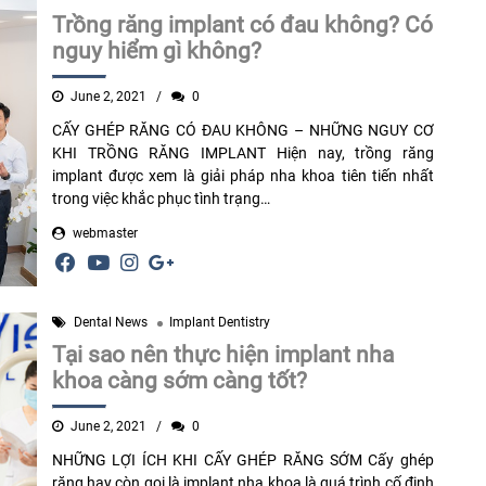
Trồng răng implant có đau không? Có
nguy hiểm gì không?
June 2, 2021
0
CẤY GHÉP RĂNG CÓ ĐAU KHÔNG – NHỮNG NGUY CƠ
KHI TRỒNG RĂNG IMPLANT Hiện nay, trồng răng
implant được xem là giải pháp nha khoa tiên tiến nhất
trong việc khắc phục tình trạng…
webmaster
Dental News
Implant Dentistry
Tại sao nên thực hiện implant nha
khoa càng sớm càng tốt?
June 2, 2021
0
NHỮNG LỢI ÍCH KHI CẤY GHÉP RĂNG SỚM Cấy ghép
răng hay còn gọi là implant nha khoa là quá trình cố định