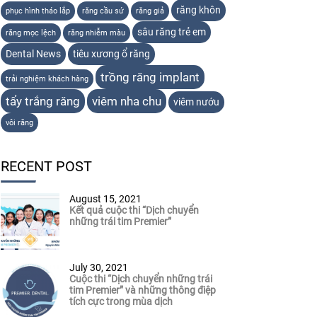
răng khôn
phục hình tháo lắp
răng cầu sứ
răng giả
sâu răng trẻ em
răng mọc lệch
răng nhiễm màu
Dental News
tiêu xương ổ răng
trồng răng implant
trải nghiệm khách hàng
tẩy trắng răng
viêm nha chu
viêm nướu
vôi răng
RECENT POST
August 15, 2021
Kết quả cuộc thi “Dịch chuyển
những trái tim Premier”
July 30, 2021
Cuộc thi “Dịch chuyển những trái
tim Premier” và những thông điệp
tích cực trong mùa dịch