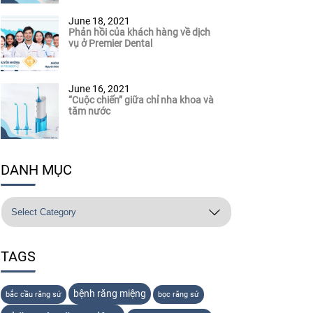
June 18, 2021
Phản hồi của khách hàng về dịch
vụ ở Premier Dental
June 16, 2021
“Cuộc chiến” giữa chỉ nha khoa và
tăm nước
DANH MỤC
TAGS
bệnh răng miệng
bắc cầu răng sứ
bọc răng sứ