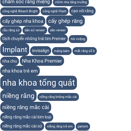
chăm sóc răng miệng
chỉnh nha tăng trưởng
cạo vôi răng
công nghệ Bleach Bright
công nghệ Flash
cấy ghép răng
cấy ghép nha khoa
cầu răng sứ
dán sứ veneer
dán veneer
Dịch chuyển những trái tim Premier
hôi miệng
Implant
invisalign
mảng bám
mất răng số 6
Nha Khoa Premier
nha chu
nha khoa trẻ em
nha khoa tổng quát
niềng răng
niềng răng không mắc cài
niềng răng mắc cài
niềng răng mắc cài kim loại
niềng răng mắc cài sứ
niềng răng trẻ em
patient