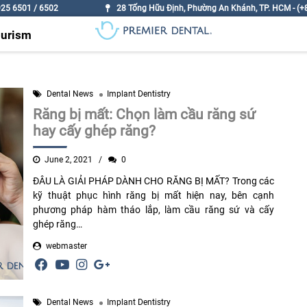
925 6501 / 6502
28 Tống Hữu Định, Phường An Khánh, TP. HCM - (+8
ourism
Dental News
Implant Dentistry
Răng bị mất: Chọn làm cầu răng sứ
hay cấy ghép răng?
June 2, 2021
0
ĐÂU LÀ GIẢI PHÁP DÀNH CHO RĂNG BỊ MẤT? Trong các
kỹ thuật phục hình răng bị mất hiện nay, bên cạnh
phương pháp hàm tháo lắp, làm cầu răng sứ và cấy
ghép răng…
webmaster
Dental News
Implant Dentistry