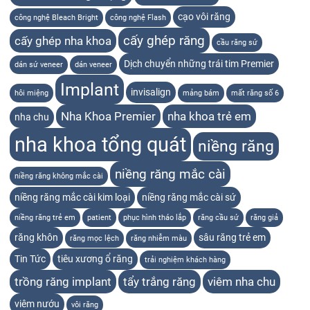
cạo vôi răng
công nghệ Bleach Bright
công nghệ Flash
cấy ghép răng
cấy ghép nha khoa
cầu răng sứ
Dịch chuyển những trái tim Premier
dán sứ veneer
dán veneer
Implant
invisalign
hôi miệng
mảng bám
mất răng số 6
Nha Khoa Premier
nha khoa trẻ em
nha chu
nha khoa tổng quát
niềng răng
niềng răng mắc cài
niềng răng không mắc cài
niềng răng mắc cài kim loại
niềng răng mắc cài sứ
niềng răng trẻ em
patient
phục hình tháo lắp
răng cầu sứ
răng giả
răng khôn
sâu răng trẻ em
răng mọc lệch
răng nhiễm màu
Tin Tức
tiêu xương ổ răng
trải nghiệm khách hàng
trồng răng implant
tẩy trắng răng
viêm nha chu
viêm nướu
vôi răng