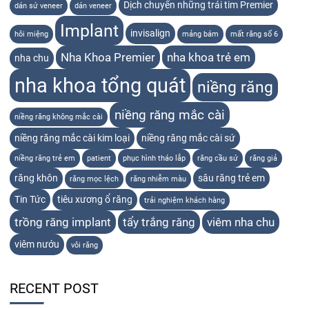
Dịch chuyển những trái tim Premier
dán sứ veneer
dán veneer
Implant
invisalign
hôi miệng
mảng bám
mất răng số 6
Nha Khoa Premier
nha khoa trẻ em
nha chu
nha khoa tổng quát
niềng răng
niềng răng mắc cài
niềng răng không mắc cài
niềng răng mắc cài kim loại
niềng răng mắc cài sứ
niềng răng trẻ em
patient
phục hình tháo lắp
răng cầu sứ
răng giả
răng khôn
sâu răng trẻ em
răng mọc lệch
răng nhiễm màu
Tin Tức
tiêu xương ổ răng
trải nghiệm khách hàng
trồng răng implant
tẩy trắng răng
viêm nha chu
viêm nướu
vôi răng
RECENT POST