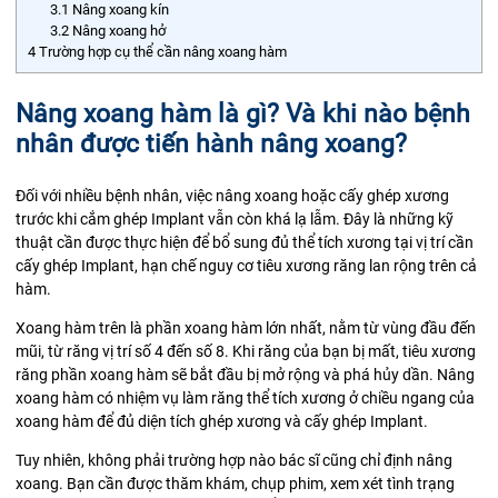
3.1
Nâng xoang kín
3.2
Nâng xoang hở
4
Trường hợp cụ thể cần nâng xoang hàm
Nâng xoang hàm là gì? Và khi nào bệnh
nhân được tiến hành nâng xoang?
Đối với nhiều bệnh nhân, việc nâng xoang hoặc cấy ghép xương
trước khi cắm ghép Implant vẫn còn khá lạ lẫm. Đây là những kỹ
thuật cần được thực hiện để bổ sung đủ thể tích xương tại vị trí cần
cấy ghép Implant, hạn chế nguy cơ tiêu xương răng lan rộng trên cả
hàm.
Xoang hàm trên là phần xoang hàm lớn nhất, nằm từ vùng đầu đến
mũi, từ răng vị trí số 4 đến số 8. Khi răng của bạn bị mất, tiêu xương
răng phần xoang hàm sẽ bắt đầu bị mở rộng và phá hủy dần. Nâng
xoang hàm có nhiệm vụ làm răng thể tích xương ở chiều ngang của
xoang hàm để đủ diện tích ghép xương và cấy ghép Implant.
Tuy nhiên, không phải trường hợp nào bác sĩ cũng chỉ định nâng
xoang. Bạn cần được thăm khám, chụp phim, xem xét tình trạng