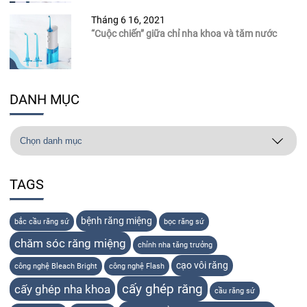
Tháng 6 16, 2021
“Cuộc chiến” giữa chỉ nha khoa và tăm nước
DANH MỤC
TAGS
bệnh răng miệng
bắc cầu răng sứ
bọc răng sứ
chăm sóc răng miệng
chỉnh nha tăng trưởng
cạo vôi răng
công nghệ Bleach Bright
công nghệ Flash
cấy ghép răng
cấy ghép nha khoa
cầu răng sứ