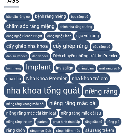
TAGS
bệnh răng miệng
bắc cầu răng sứ
bọc răng sứ
chăm sóc răng miệng
chỉnh nha tăng trưởng
cạo vôi răng
công nghệ Bleach Bright
công nghệ Flash
cấy ghép răng
cấy ghép nha khoa
cầu răng sứ
Dịch chuyển những trái tim Premier
dán sứ veneer
dán veneer
Implant
invisalign
hôi miệng
mảng bám
mất răng số 6
Nha Khoa Premier
nha khoa trẻ em
nha chu
nha khoa tổng quát
niềng răng
niềng răng mắc cài
niềng răng không mắc cài
niềng răng mắc cài kim loại
niềng răng mắc cài sứ
niềng răng trẻ em
patient
phục hình tháo lắp
răng cầu sứ
răng giả
răng khôn
sâu răng trẻ em
răng mọc lệch
răng nhiễm màu