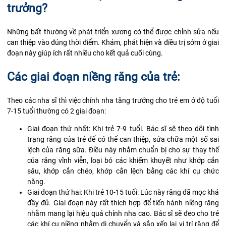
trưởng?
Những bất thường về phát triển xương có thể được chỉnh sửa nếu
can thiệp vào đúng thời điểm. Khám, phát hiện và điều trị sớm ở giai
đoạn này giúp ích rất nhiều cho kết quả cuối cùng.
Các giai đoạn niềng răng của trẻ:
Theo các nha sĩ thì việc chỉnh nha tăng trưởng cho trẻ em ở độ tuổi
7-15 tuổi thường có 2 giai đoạn:
Giai đoạn thứ nhất: Khi trẻ 7-9 tuổi. Bác sĩ sẽ theo dõi tình
trạng răng của trẻ để có thể can thiệp, sửa chữa một số sai
lệch của răng sữa. Điều này nhằm chuẩn bị cho sự thay thế
của răng vĩnh viễn, loại bỏ các khiếm khuyết như khớp cắn
sâu, khớp cắn chéo, khớp cắn lệch bằng các khí cụ chức
năng.
Giai đoạn thứ hai: Khi trẻ 10-15 tuổi: Lúc này răng đã mọc khá
đầy đủ. Giai đoạn này rất thích hợp để tiến hành niềng răng
nhằm mang lại hiệu quả chỉnh nha cao. Bác sĩ sẽ đeo cho trẻ
các khí cụ niềng nhằm di chuyển và sắp xếp lại vị trí răng để