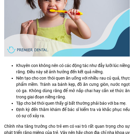
Khuyên con không nên có các động tác như đẫy lưỡi lúc niềng
răng. Điều này sẽ ảnh hưởng đến kết quả niềng.
Nên tạo cho con thói quen ăn uống với nhiều rau củ quả, thực
phẩm mềm. Tránh xa bánh kẹp, đồ ăn cưng giòn, nước ngọt
có ga. Không dùng răng để mở nắp chai hay cắn xé thức ăn
trong giai đoạn niềng răng.
Tập cho bé thói quen thấy gì bất thường phải báo với ba mẹ.
Định kỳ đến thăm khám để bác sĩ kiểm tra và khắc phục nếu
có sự cố xảy ra.
Chỉnh nha tăng trưởng cho trẻ em có vai trò rất quan trọng cho sự
phát triển răng miệng của trẻ. Vậy nên hãy chọn địa chỉ nha khoa uy