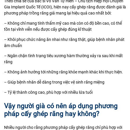
Theo chia sẻ của bác sĩ Võ Văn Tự Hiến – Chủ tịch Hiệp Hội Chuyên
Gia Implant Quốc Tế (ICOI), hiện nay cấy ghép răng được đánh giá là
phương pháp trồng răng giả mang lại hiệu quả cao nhất bởi:
– Không chỉ mang tính thẩm mỹ cao mà còn có độ bền cao, có thể
tồn tại vĩnh viễn nếu được cấy ghép đúng kĩ thuật
– Khôi phục chức năng ăn nhai như răng thật, giúp bệnh nhân phát
âm chuẩn
– Ngăn chặn tình trạng tiêu xương hàm thường xảy ra sau khi mất
răng
– Không ảnh hưởng tới những răng khỏe mạnh khác khi thực hiện.
– Giúp bệnh nhân dễ dàng trong việc vệ sinh răng miệng
– Tỷ lệ thành công cao, phù hợp với nhiều lứa tuổi
Vậy người già có nên áp dụng phương
pháp cấy ghép răng hay không?
Nhiều người cho rằng phương pháp cấy ghép răng chỉ phù hợp với