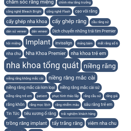
chăm sóc răng miệng
chỉnh nha tăng trưởng
cạo vôi răng
công nghệ Bleach Bright
công nghệ Flash
cấy ghép răng
cấy ghép nha khoa
cầu răng sứ
Dịch chuyển những trái tim Premier
dán sứ veneer
dán veneer
Implant
invisalign
hôi miệng
mảng bám
mất răng số 6
Nha Khoa Premier
nha khoa trẻ em
nha chu
nha khoa tổng quát
niềng răng
niềng răng mắc cài
niềng răng không mắc cài
niềng răng mắc cài kim loại
niềng răng mắc cài sứ
niềng răng trẻ em
patient
phục hình tháo lắp
răng cầu sứ
răng giả
răng khôn
sâu răng trẻ em
răng mọc lệch
răng nhiễm màu
Tin Tức
tiêu xương ổ răng
trải nghiệm khách hàng
trồng răng implant
tẩy trắng răng
viêm nha chu