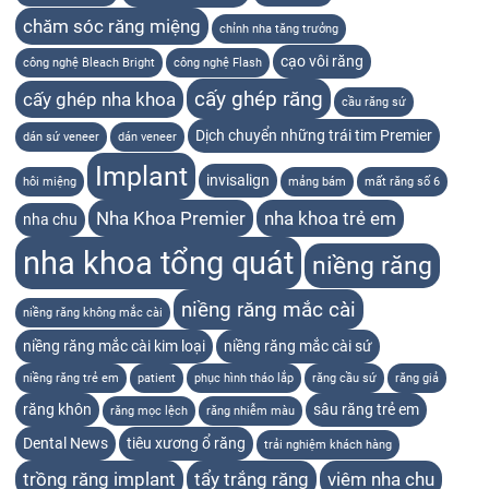
chăm sóc răng miệng
chỉnh nha tăng trưởng
cạo vôi răng
công nghệ Bleach Bright
công nghệ Flash
cấy ghép răng
cấy ghép nha khoa
cầu răng sứ
Dịch chuyển những trái tim Premier
dán sứ veneer
dán veneer
Implant
invisalign
hôi miệng
mảng bám
mất răng số 6
Nha Khoa Premier
nha khoa trẻ em
nha chu
nha khoa tổng quát
niềng răng
niềng răng mắc cài
niềng răng không mắc cài
niềng răng mắc cài kim loại
niềng răng mắc cài sứ
niềng răng trẻ em
patient
phục hình tháo lắp
răng cầu sứ
răng giả
răng khôn
sâu răng trẻ em
răng mọc lệch
răng nhiễm màu
Dental News
tiêu xương ổ răng
trải nghiệm khách hàng
trồng răng implant
tẩy trắng răng
viêm nha chu