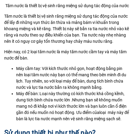
Tăm nước là thiết bị vệ sinh răng miệng sử dụng tác động của nước
Tăm nước là thiết bị vệ sinh răng miệng sử dụng tác động của nước
để lấy đi những vụn thức ăn thừa và mảng bám vi khuẩn trong
khoang miệng và kẽ răng. Thiết bị này sẽ bắn ra tia nước nhỏ vào kẽ
răng và nướu theo sự điều khiển của bạn. Tia nước này nhẹ nhàng
nên ít có nguy cơ gây tổn thương hay chảy máu nướu răng.
Hiện nay, có 2 loại tăm nước là máy tăm nước cầm tay và máy tăm
nước để bàn.
Máy cầm tay: Với kích thước nhỏ gọn, hoạt động bằng pin
nên loại tăm nước này bạn có thể mang theo bên mình đi du
lịch. Tuy nhiên, so với loại máy để bàn, dung tích bình chứa
nước và lực tia nước bắn ra không mạnh bằng.
Máy để bàn: Loại này thường có kích thước khá cồng kềnh,
dung tích bình chứa nước lớn .Nhưng bạn sẽ không muốn
mang nó đi khắp nơi vì kích thước lớn và bạn luôn cần ổ điện
gần đó nếu muốn nó hoạt động. Ưu điểm củaloại máy này để
bàn là lực tia nước mạnh nên vệ sinh răng miệng sạch sẽ.
Sử dụng thiết bị như thế nào?