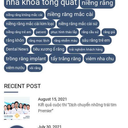
nha khoa tổng quát
niềng răng
niềng răng mắc cài
niềng răng không mắc cài
niềng răng mắc cài kim loại
niềng răng mắc cài sứ
niềng răng trẻ em
patient
phục hình tháo lắp
răng cầu sứ
răng giả
răng khôn
sâu răng trẻ em
răng mọc lệch
răng nhiễm màu
Dental News
tiêu xương ổ răng
trải nghiệm khách hàng
trồng răng implant
tẩy trắng răng
viêm nha chu
viêm nướu
vôi răng
RECENT POST
August 15, 2021
Kết quả cuộc thi “Dịch chuyển những trái tim
Premier”
July 30, 2021