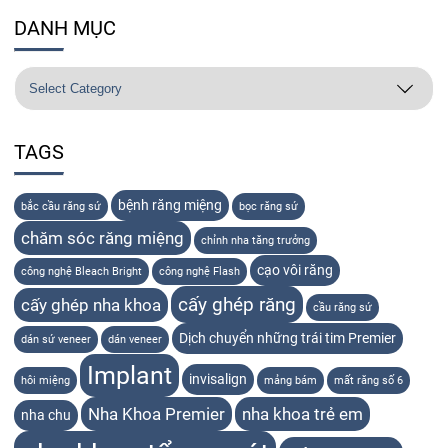
DANH MỤC
TAGS
bệnh răng miệng
bắc cầu răng sứ
bọc răng sứ
chăm sóc răng miệng
chỉnh nha tăng trưởng
cạo vôi răng
công nghệ Bleach Bright
công nghệ Flash
cấy ghép răng
cấy ghép nha khoa
cầu răng sứ
Dịch chuyển những trái tim Premier
dán sứ veneer
dán veneer
Implant
invisalign
hôi miệng
mảng bám
mất răng số 6
Nha Khoa Premier
nha khoa trẻ em
nha chu