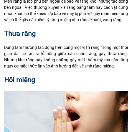
Men răng là lớp phủ bên ngoài để bảo vệ răng khỏi những tác động
bên ngoài. Việc thường xuyên xỉa răng bằng tăm hay các vật cứng
nhọn khác có thể khiến lớp bảo vệ này bị phá vỡ, gây mòn men răng
và có thể gây các bệnh lý răng miệng như
răng ê buốt
, vàng răng…
Thưa răng
Dùng tăm thường tác động trên cùng một vị trí răng, trong một thời
gian dài sẽ tạo ra lỗ hổng giữa các chân răng, gây thưa răng.
Nhưng khe răng này không những gây mất thẩm mỹ mà còn tăng
nguy cơ mắc thức ăn vào ảnh hưởng đến vệ sinh răng miệng.
Hôi miệng