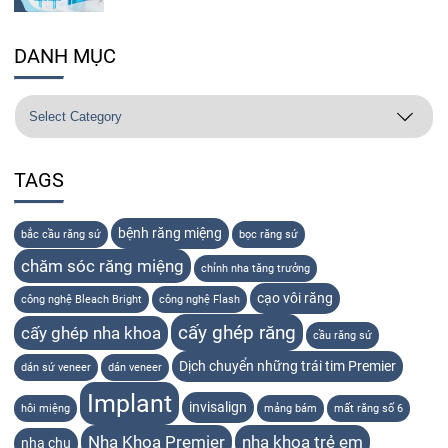
DANH MỤC
TAGS
bệnh răng miệng
bắc cầu răng sứ
bọc răng sứ
chăm sóc răng miệng
chỉnh nha tăng trưởng
cạo vôi răng
công nghệ Bleach Bright
công nghệ Flash
cấy ghép răng
cấy ghép nha khoa
cầu răng sứ
Dịch chuyển những trái tim Premier
dán sứ veneer
dán veneer
Implant
invisalign
hôi miệng
mảng bám
mất răng số 6
Nha Khoa Premier
nha khoa trẻ em
nha chu