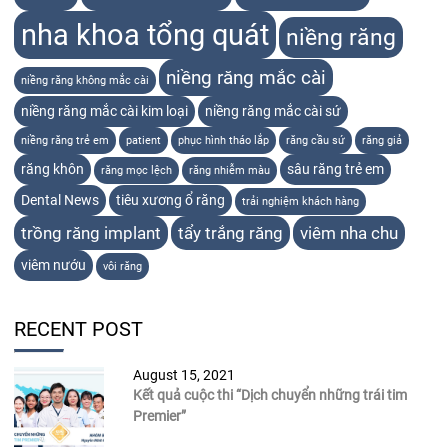
nha khoa tổng quát
niềng răng
niềng răng mắc cài
niềng răng không mắc cài
niềng răng mắc cài kim loại
niềng răng mắc cài sứ
niềng răng trẻ em
patient
phục hình tháo lắp
răng cầu sứ
răng giả
răng khôn
sâu răng trẻ em
răng mọc lệch
răng nhiễm màu
Dental News
tiêu xương ổ răng
trải nghiệm khách hàng
trồng răng implant
tẩy trắng răng
viêm nha chu
viêm nướu
vôi răng
RECENT POST
August 15, 2021
Kết quả cuộc thi “Dịch chuyển những trái tim
Premier”