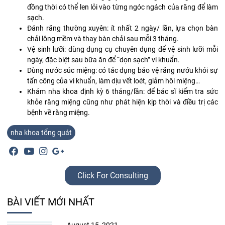
đồng thời có thể len lỏi vào từng ngóc ngách của răng để làm
sạch.
Đánh răng thường xuyên: ít nhất 2 ngày/ lần, lựa chọn bàn
chải lông mềm và thay bàn chải sau mỗi 3 tháng.
Vệ sinh lưỡi: dùng dụng cụ chuyên dụng để vệ sinh lưỡi mỗi
ngày, đặc biệt sau bữa ăn để “dọn sạch” vi khuẩn.
Dùng nước súc miệng: có tác dụng bảo vệ răng nướu khỏi sự
tấn công của vi khuẩn, làm dịu vết loét, giảm hôi miệng…
Khám nha khoa định kỳ 6 tháng/lần: để bác sĩ kiểm tra sức
khỏe răng miệng cũng như phát hiện kịp thời và điều trị các
bệnh về răng miệng.
nha khoa tổng quát
Click For Consulting
BÀI VIẾT MỚI NHẤT