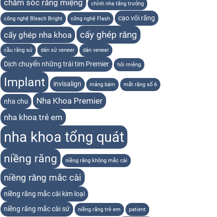
chăm sóc răng miệng
chỉnh nha tăng trưởng
cạo vôi răng
công nghệ Bleach Bright
công nghệ Flash
cấy ghép răng
cấy ghép nha khoa
cầu răng sứ
dán sứ veneer
dán veneer
Dịch chuyển những trái tim Premier
hôi miệng
Implant
invisalign
mảng bám
mất răng số 6
Nha Khoa Premier
nha chu
nha khoa trẻ em
nha khoa tổng quát
niềng răng
niềng răng không mắc cài
niềng răng mắc cài
niềng răng mắc cài kim loại
niềng răng mắc cài sứ
niềng răng trẻ em
patient