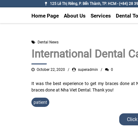
125 Lê Thị Riêng, P. Bến Thành, TP. HCM - (+84) 28 3
Home Page
About Us
Services
Dental T
Dental News
International Dental C
October 22, 2020
superadmin
0
It was the best experience to get my braces done at 
braces done at Nha Viet Dental. Thank you!
patient
Click