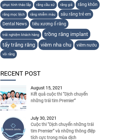
răng khôn
phục hình tháo lắp
răng cầu sứ
răng giả
sâu răng trẻ em
răng mọc lệch
răng nhiễm màu
Dental News
tiêu xương ổ răng
trồng răng implant
trải nghiệm khách hàng
tẩy trắng răng
viêm nha chu
viêm nướu
vôi răng
RECENT POST
August 15, 2021
Kết quả cuộc thi “Dịch chuyển
những trái tim Premier”
July 30, 2021
Cuộc thi “Dịch chuyển những trái
tim Premier” và những thông điệp
tích cực trong mùa dịch