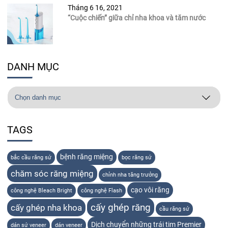
Tháng 6 16, 2021
“Cuộc chiến” giữa chỉ nha khoa và tăm nước
DANH MỤC
TAGS
bệnh răng miệng
bắc cầu răng sứ
bọc răng sứ
chăm sóc răng miệng
chỉnh nha tăng trưởng
cạo vôi răng
công nghệ Bleach Bright
công nghệ Flash
cấy ghép răng
cấy ghép nha khoa
cầu răng sứ
Dịch chuyển những trái tim Premier
dán sứ veneer
dán veneer