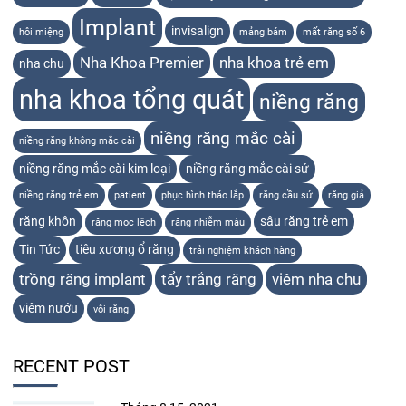
Implant
invisalign
hôi miệng
mảng bám
mất răng số 6
Nha Khoa Premier
nha khoa trẻ em
nha chu
nha khoa tổng quát
niềng răng
niềng răng mắc cài
niềng răng không mắc cài
niềng răng mắc cài kim loại
niềng răng mắc cài sứ
niềng răng trẻ em
patient
phục hình tháo lắp
răng cầu sứ
răng giả
răng khôn
sâu răng trẻ em
răng mọc lệch
răng nhiễm màu
Tin Tức
tiêu xương ổ răng
trải nghiệm khách hàng
trồng răng implant
tẩy trắng răng
viêm nha chu
viêm nướu
vôi răng
RECENT POST