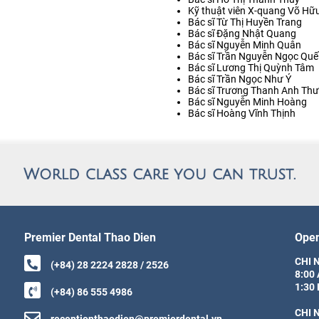
Kỹ thuật viên X-quang Võ Hữu
Bác sĩ Từ Thị Huyền Trang
Bác sĩ Đặng Nhật Quang
Bác sĩ Nguyễn Minh Quân
Bác sĩ Trần Nguyễn Ngọc Quế
Bác sĩ Lương Thị Quỳnh Tâm
Bác sĩ Trần Ngọc Như Ý
Bác sĩ Trương Thanh Anh Thư
Bác sĩ Nguyễn Minh Hoàng
Bác sĩ Hoàng Vĩnh Thịnh
Premier Dental Thao Dien
Open
CHI N
(+84) 28 2224 2828 / 2526
8:00 
1:30 
(+84) 86 555 4986
CHI 
receptionthaodien@premierdental.vn