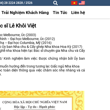
4) 28 2224 2828 / 2526
Trải Nghiệm Khách Hàng
Tin Tức
Liên hệ
c sĩ Lê Khôi Việt
ọc Melbourne, Úc (2003)
hình – Đại học Melbourne, Úc (2012)
ha – Đại học Columbia, Mỹ (2016)
ao Ủy ban Nha chu & Cấy ghép Nha khoa Hoa Kỳ (2017)
ề nha khoa hiện tại: Bác sĩ chuyên gia Nha chu và Cấy
t/ Kinh nghiệm làm việc: Được chứng nhận bởi Ủy ban
uốn hướng đến trong tương lai: Giấc ngủ Nha khoa
sóc toàn diện thông qua việc chăm sóc nhẹ nhàng và cá
n.