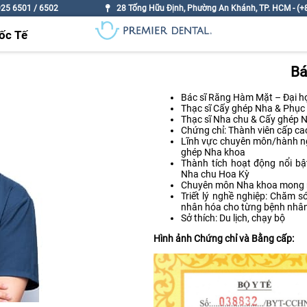
925 6501 / 6502
28 Tống Hữu Định, Phường An Khánh, TP. HCM - (+8
ốc Tế
Bá
Bác sĩ Răng Hàm Mặt – Đại h
Thạc sĩ Cấy ghép Nha & Phục 
Thạc sĩ Nha chu & Cấy ghép N
Chứng chỉ: Thành viên cấp c
Lĩnh vực chuyên môn/hành ngh
ghép Nha khoa
Thành tích hoạt động nổi bậ
Nha chu Hoa Kỳ
Chuyên môn Nha khoa mong m
Triết lý nghề nghiệp: Chăm 
nhân hóa cho từng bệnh nhâ
Sở thích: Du lịch, chạy bộ
Hình ảnh Chứng chỉ và Bằng cấp: