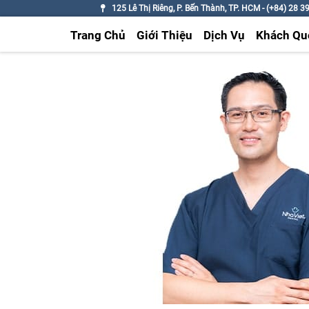
125 Lê Thị Riêng, P. Bến Thành, TP. HCM - (+84) 28 3
Trang Chủ
Giới Thiệu
Dịch Vụ
Khách Qu