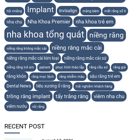
Implant
invisalign
hôi miệng
mảng bám
mất răng số 6
Nha Khoa Premier
nha khoa trẻ em
nha chu
nha khoa tổng quát
niềng răng
niềng răng mắc cài
niềng răng không mắc cài
niềng răng mắc cài kim loại
niềng răng mắc cài sứ
niềng răng trẻ em
patient
phục hình tháo lắp
răng cầu sứ
răng giả
răng khôn
sâu răng trẻ em
răng mọc lệch
răng nhiễm màu
Dental News
tiêu xương ổ răng
trải nghiệm khách hàng
trồng răng implant
tẩy trắng răng
viêm nha chu
viêm nướu
vôi răng
RECENT POST