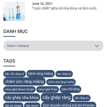
June 16, 2021
“Cuộc chiến” giữa chỉ nha khoa và tăm nước
DANH MỤC
TAGS
bệnh răng miệng
bắc cầu răng sứ
bọc răng sứ
chăm sóc răng miệng
chỉnh nha tăng trưởng
cạo vôi răng
công nghệ Bleach Bright
công nghệ Flash
cấy ghép răng
cấy ghép nha khoa
cầu răng sứ
Dịch chuyển những trái tim Premier
dán sứ veneer
dán veneer