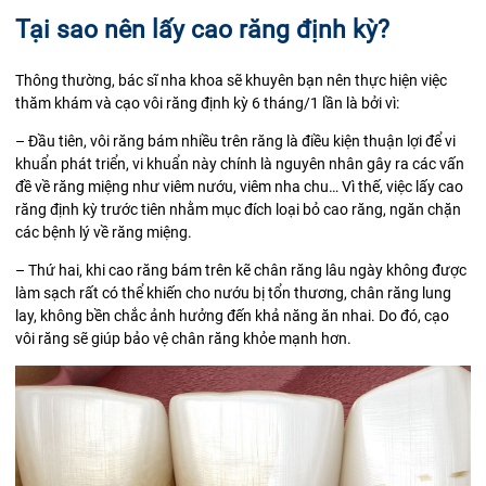
Tại sao nên lấy cao răng định kỳ?
Thông thường, bác sĩ nha khoa sẽ khuyên bạn nên thực hiện việc
thăm khám và cạo vôi răng định kỳ 6 tháng/1 lần là bởi vì:
– Đầu tiên, vôi răng bám nhiều trên răng là điều kiện thuận lợi để vi
khuẩn phát triển, vi khuẩn này chính là nguyên nhân gây ra các vấn
đề về răng miệng như viêm nướu, viêm nha chu… Vì thế, việc lấy cao
răng định kỳ trước tiên nhằm mục đích loại bỏ cao răng, ngăn chặn
các bệnh lý về răng miệng.
– Thứ hai, khi cao răng bám trên kẽ chân răng lâu ngày không được
làm sạch rất có thể khiến cho nướu bị tổn thương, chân răng lung
lay, không bền chắc ảnh hưởng đến khả năng ăn nhai. Do đó, cạo
vôi răng sẽ giúp bảo vệ chân răng khỏe mạnh hơn.