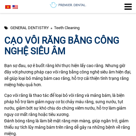
GENERAL DENTISTRY
Teeth Cleaning
CẠO VÔI RĂNG BẰNG CÔNG
NGHỆ SIÊU ÂM
Bạn sợ đau, sợ ê buốt răng khi thực hiện lấy cao răng. Nhưng giờ
đây với phương pháp cạo vôi răng bằng công nghệ siêu âm hiện đại,
sẽ giúp loại bỏ mảng bám cao răng, hỗ trợ cải thiện tình trạng răng
miệng hiệu quả hơn.
Cạo vôi răng là thao tác để loại bỏ vôi răng và mảng bám, là biện
pháp hỗ trợ làm giảm nguy cơ bị chảy máu răng, sưng nướu, tụt
nướu, giảm bớt sự khó chịu do chứng viêm nướu, hỗ trợ làm giảm
nguy cơ mất răng hoặc tiêu xương.
Đánh bóng răng là làm bề mặt răng mịn màng, giúp ngăn trở, giảm
thiểu sự tích lũy mảng bám trên răng dễ gây ra những bệnh về răng
miệng.