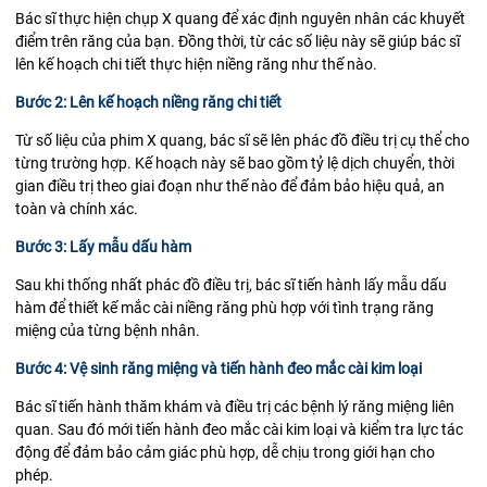
Bác sĩ thực hiện
chụp X quang
để xác định nguyên nhân các khuyết
điểm trên răng của bạn. Đồng thời, từ các số liệu này sẽ giúp bác sĩ
lên kế hoạch chi tiết thực hiện niềng răng như thế nào.
Bước 2: Lên kế hoạch niềng răng chi tiết
Từ số liệu của phim X quang, bác sĩ sẽ lên phác đồ điều trị cụ thể cho
từng trường hợp. Kế hoạch này sẽ bao gồm tỷ lệ dịch chuyển, thời
gian điều trị theo giai đoạn như thế nào để đảm bảo hiệu quả, an
toàn và chính xác.
Bước 3: Lấy mẫu dấu hàm
Sau khi thống nhất phác đồ điều trị, bác sĩ tiến hành lấy mẫu dấu
hàm để thiết kế mắc cài niềng răng phù hợp với tình trạng răng
miệng của từng bệnh nhân.
Bước 4: Vệ sinh răng miệng và tiến hành đeo mắc cài kim loại
Bác sĩ tiến hành thăm khám và điều trị các bệnh lý răng miệng liên
quan. Sau đó mới tiến hành đeo mắc cài kim loại và kiểm tra lực tác
động để đảm bảo cảm giác phù hợp, dễ chịu trong giới hạn cho
phép.