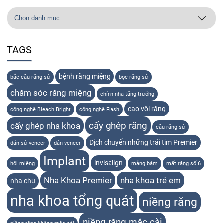
TAGS
bệnh răng miệng
bắc cầu răng sứ
bọc răng sứ
chăm sóc răng miệng
chỉnh nha tăng trưởng
cạo vôi răng
công nghệ Bleach Bright
công nghệ Flash
cấy ghép răng
cấy ghép nha khoa
cầu răng sứ
Dịch chuyển những trái tim Premier
dán sứ veneer
dán veneer
Implant
invisalign
hôi miệng
mảng bám
mất răng số 6
Nha Khoa Premier
nha khoa trẻ em
nha chu
nha khoa tổng quát
niềng răng
niềng răng mắc cài