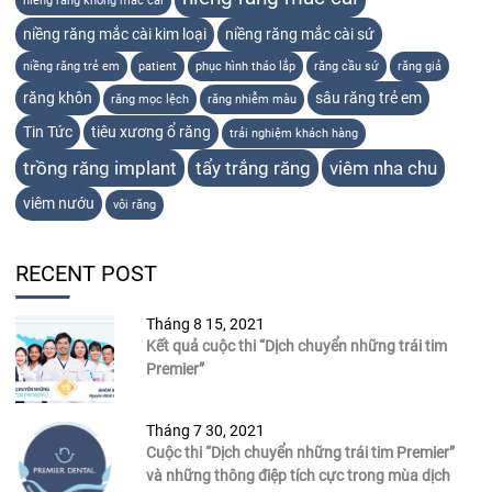
niềng răng không mắc cài
niềng răng mắc cài kim loại
niềng răng mắc cài sứ
niềng răng trẻ em
patient
phục hình tháo lắp
răng cầu sứ
răng giả
răng khôn
sâu răng trẻ em
răng mọc lệch
răng nhiễm màu
Tin Tức
tiêu xương ổ răng
trải nghiệm khách hàng
trồng răng implant
tẩy trắng răng
viêm nha chu
viêm nướu
vôi răng
RECENT POST
Tháng 8 15, 2021
Kết quả cuộc thi “Dịch chuyển những trái tim
Premier”
Tháng 7 30, 2021
Cuộc thi “Dịch chuyển những trái tim Premier”
và những thông điệp tích cực trong mùa dịch