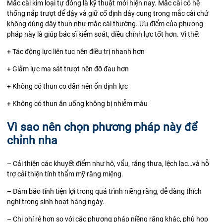
Mắc cài kim loại tự đóng là kỹ thuật mới hiện nay. Mắc cài có hệ
thống nắp trượt để đậy và giữ cố định dây cung trong mắc cài chứ
không dùng dây thun như mắc cài thường. Ưu điểm của phương
pháp này là giúp bác sĩ kiểm soát, điều chỉnh lực tốt hơn. Vì thế:
+ Tác động lực liên tục nên điều trị nhanh hơn
+ Giảm lực ma sát trượt nên đỡ đau hơn
+ Không có thun co dãn nên ổn định lực
+ Không có thun ăn uống không bị nhiễm màu
Vì sao nên chọn phương pháp này để
chỉnh nha
– Cải thiện các khuyết điểm như hô, vẩu, răng thưa, lệch lạc…và hỗ
trợ cải thiện tính thẩm mỹ răng miệng.
– Đảm bảo tính tiện lợi trong quá trình niềng răng, dễ dàng thích
nghi trong sinh hoạt hàng ngày.
– Chi phí rẻ hơn so với các phương pháp niềng răng khác, phù hợp