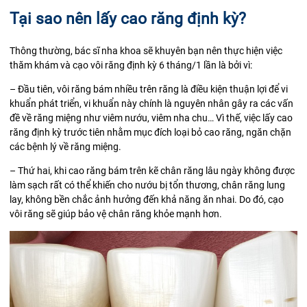
Tại sao nên lấy cao răng định kỳ?
Thông thường, bác sĩ nha khoa sẽ khuyên bạn nên thực hiện việc
thăm khám và cạo vôi răng định kỳ 6 tháng/1 lần là bởi vì:
– Đầu tiên, vôi răng bám nhiều trên răng là điều kiện thuận lợi để vi
khuẩn phát triển, vi khuẩn này chính là nguyên nhân gây ra các vấn
đề về răng miệng như viêm nướu, viêm nha chu… Vì thế, việc lấy cao
răng định kỳ trước tiên nhằm mục đích loại bỏ cao răng, ngăn chặn
các bệnh lý về răng miệng.
– Thứ hai, khi cao răng bám trên kẽ chân răng lâu ngày không được
làm sạch rất có thể khiến cho nướu bị tổn thương, chân răng lung
lay, không bền chắc ảnh hưởng đến khả năng ăn nhai. Do đó, cạo
vôi răng sẽ giúp bảo vệ chân răng khỏe mạnh hơn.