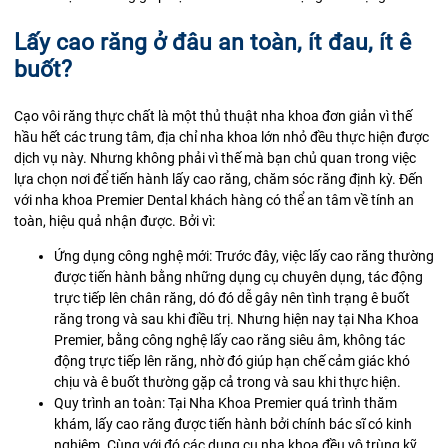
Lấy cao răng ở đâu an toàn, ít đau, ít ê
buốt?
Cạo vôi răng thực chất là một thủ thuật nha khoa đơn giản vì thế
hầu hết các trung tâm, địa chỉ nha khoa lớn nhỏ đều thực hiện được
dịch vụ này. Nhưng không phải vì thế mà bạn chủ quan trong việc
lựa chọn nơi để tiến hành lấy cao răng, chăm sóc răng định kỳ. Đến
với nha khoa Premier Dental khách hàng có thể an tâm về tính an
toàn, hiệu quả nhận được. Bởi vì:
Ứng dụng công nghệ mới: Trước đây, việc lấy cao răng thường
được tiến hành bằng những dụng cụ chuyên dụng, tác động
trực tiếp lên chân răng, dó đó dễ gây nên tình trạng ê buốt
răng trong và sau khi điều trị. Nhưng hiện nay tại Nha Khoa
Premier, bằng công nghệ lấy cao răng siêu âm, không tác
động trực tiếp lên răng, nhờ đó giúp hạn chế cảm giác khó
chịu và ê buốt thường gặp cả trong và sau khi thực hiện.
Quy trình an toàn: Tại Nha Khoa Premier quá trình thăm
khám, lấy cao răng được tiến hành bởi chính bác sĩ có kinh
nghiệm. Cùng với đó các dụng cụ nha khoa đều vô trùng kỹ