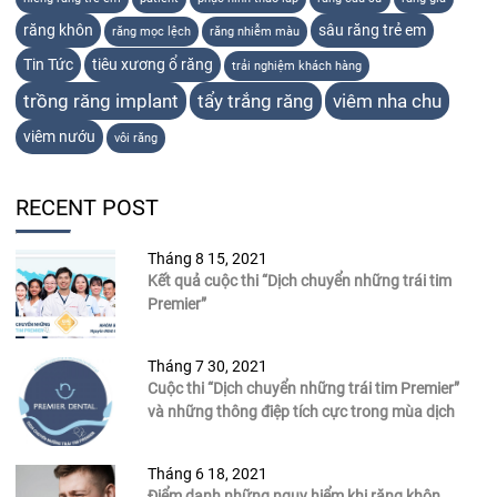
răng khôn
sâu răng trẻ em
răng mọc lệch
răng nhiễm màu
Tin Tức
tiêu xương ổ răng
trải nghiệm khách hàng
trồng răng implant
tẩy trắng răng
viêm nha chu
viêm nướu
vôi răng
RECENT POST
Tháng 8 15, 2021
Kết quả cuộc thi “Dịch chuyển những trái tim
Premier”
Tháng 7 30, 2021
Cuộc thi “Dịch chuyển những trái tim Premier”
và những thông điệp tích cực trong mùa dịch
Tháng 6 18, 2021
Điểm danh những nguy hiểm khi răng khôn