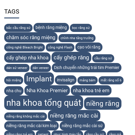
TAGS
bệnh răng miệng
bắc cầu răng sứ
bọc răng sứ
chăm sóc răng miệng
chỉnh nha tăng trưởng
cạo vôi răng
công nghệ Bleach Bright
công nghệ Flash
cấy ghép răng
cấy ghép nha khoa
cầu răng sứ
Dịch chuyển những trái tim Premier
dán sứ veneer
dán veneer
Implant
invisalign
hôi miệng
mảng bám
mất răng số 6
Nha Khoa Premier
nha khoa trẻ em
nha chu
nha khoa tổng quát
niềng răng
niềng răng mắc cài
niềng răng không mắc cài
niềng răng mắc cài kim loại
niềng răng mắc cài sứ
niềng răng trẻ em
patient
phục hình tháo lắp
răng cầu sứ
răng giả