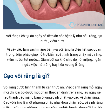
Vôi răng tích tụ lâu ngày sẽ tiềm ẩn các bệnh lý như sâu răng, tụt
nướu, viêm nướu…
Vì vậy việc làm sạch mảng bám và vôi răng là điều hết sức quan
trọng, biện pháp giúp hỗ trợ kiểm soát tình trạng chảy máu răng,
viêm nướu, tụt nướu,… Giảm bớt sự khó chịu do hôi miệng, ngăn
ngừa việc mất răng hay tiêu xương ổ răng.
Cạo vôi răng là gì?
Vôi răng được hình thành từ cặn thức ăn. Việc đánh răng mỗi ngày
mới chỉ loại bỏ được một phần
thức ăn
dính trên răng, lâu ngày sẽ
tạo thành các mảng bám ố vàng dính chặt vào các kẽ chân răng.
Cạo vôi răng là một phương pháp nha khoa chăm sóc, vệ sinh răng
miệng, sử dụng những dụng cụ, công nghệ chuyên dụng để loại bỏ