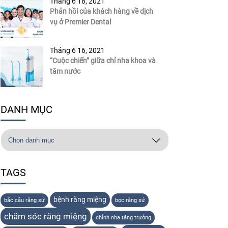
Tháng 6 18, 2021
Phản hồi của khách hàng về dịch
vụ ở Premier Dental
Tháng 6 16, 2021
“Cuộc chiến” giữa chỉ nha khoa và
tăm nước
DANH MỤC
TAGS
bệnh răng miệng
bắc cầu răng sứ
bọc răng sứ
chăm sóc răng miệng
chỉnh nha tăng trưởng