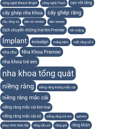
cạo vôi răng
công nghệ Bleach Bright
công nghệ Flash
cấy ghép răng
cấy ghép nha khoa
cầu răng sứ
dán sứ veneer
dán veneer
Dịch chuyển những trái tim Premier
hôi miệng
Implant
invisalign
mảng bám
mất răng số 6
Nha Khoa Premier
nha chu
nha khoa trẻ em
nha khoa tổng quát
niềng răng
niềng răng không mắc cài
niềng răng mắc cài
niềng răng mắc cài kim loại
niềng răng mắc cài sứ
niềng răng trẻ em
patient
răng khôn
phục hình tháo lắp
răng cầu sứ
răng giả