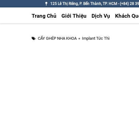
125 Lê Thị Riêng, P. Bến Thành, TP. HCM - (+84) 28 3
Trang Chủ
Giới Thiệu
Dịch Vụ
Khách Qu
CẤY GHÉP NHA KHOA
Implant Tức Thì