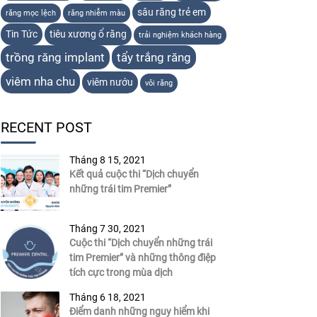
sâu răng trẻ em
răng mọc lệch
răng nhiễm màu
Tin Tức
tiêu xương ổ răng
trải nghiệm khách hàng
trồng răng implant
tẩy trắng răng
viêm nha chu
viêm nướu
vôi răng
RECENT POST
Tháng 8 15, 2021
Kết quả cuộc thi “Dịch chuyển
những trái tim Premier”
Tháng 7 30, 2021
Cuộc thi “Dịch chuyển những trái
tim Premier” và những thông điệp
tích cực trong mùa dịch
Tháng 6 18, 2021
Điểm danh những nguy hiểm khi